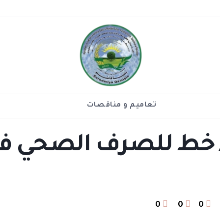
تعاميم و مناقصات
تح وتعزيل /٣٣/ خط للصرف الصح
0
0
0